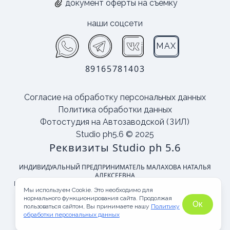
документ оферты на съемку
наши соцсети
MAX
89165781403
Согласие на обработку персональных данных
Политика обработки данных
Фотостудия на Автозаводской
(ЗИЛ)
Studio ph5.6 © 2025
Реквизиты Studio ph 5.6
ИНДИВИДУАЛЬНЫЙ ПРЕДПРИНИМАТЕЛЬ МАЛАХОВА НАТАЛЬЯ
АЛЕКСЕЕВНА
Юридический адрес организации: 115280, РОССИЯ, Г МОСКВА, УЛ
Мы используем Cookie. Это необходимо для
АВТОЗАВОДСКАЯ, Д23Б, КОРП 2
нормального функционирования сайта. Продолжая
ИНН: 781630484708
Ок
пользоваться сайтом, Вы принимаете нашу
Политику
ОГРН/ОГРНИП: 323774600055931
обработки
персональных данных
Телефон:
+7 (916)-578-14-03
Адрес офиса: Автозаводская дом 23с2, 5 этаж, офис 507